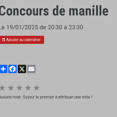
Concours de manille
Le 19/01/2025
de 20:30
à 23:30
Ajouter au calendrier
Partager
Facebook
X
Email
★
★
★
★
★
Aucune note. Soyez le premier à attribuer une note !