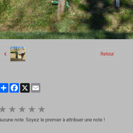
Retour
Partager
Facebook
X
Email
★
★
★
★
★
Aucune note. Soyez le premier à attribuer une note !