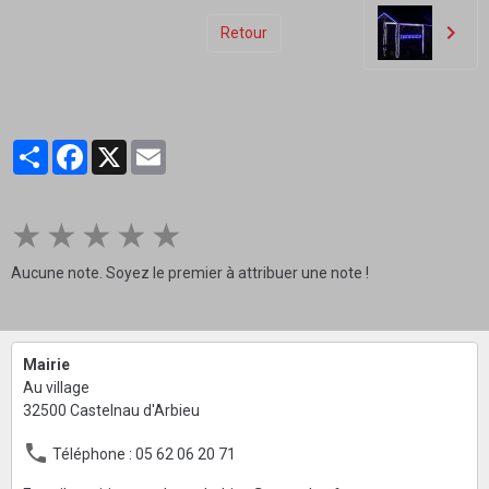
Retour
Partager
Facebook
X
Email
★
★
★
★
★
Aucune note. Soyez le premier à attribuer une note !
Mairie
Au village
32500 Castelnau d'Arbieu
Téléphone : 05 62 06 20 71