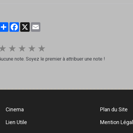
Partager
Facebook
X
Email
★
★
★
★
★
Aucune note. Soyez le premier à attribuer une note !
Cinema
Plan du Site
Lien Utile
Mention Léga