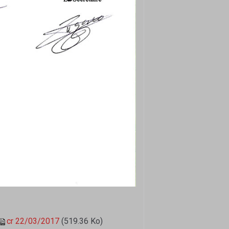
cr 22/03/2017
(519.36 Ko)